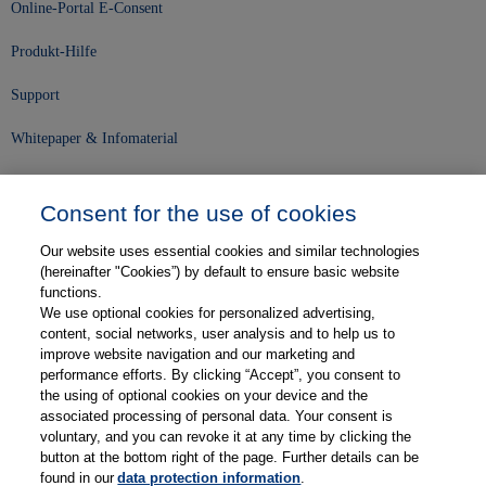
Online-Portal E-Consent
Produkt-Hilfe
Support
Whitepaper & Infomaterial
Unser Unternehmen
Consent for the use of cookies
Presse und News
Our website uses essential cookies and similar technologies
Karriere
(hereinafter "Cookies”) by default to ensure basic website
functions.
We use optional cookies for personalized advertising,
Kontakt
content, social networks, user analysis and to help us to
improve website navigation and our marketing and
Web-Semniare
performance efforts. By clicking “Accept”, you consent to
the using of optional cookies on your device and the
Anwenderberichte
associated processing of personal data. Your consent is
voluntary, and you can revoke it at any time by clicking the
Partner
button at the bottom right of the page. Further details can be
found in our
data protection information
.