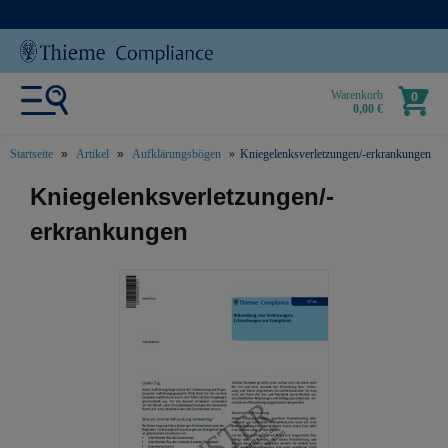
Warenkorb
0
0,00 €
Startseite
Artikel
Aufklärungsbögen
Kniegelenksverletzungen/-erkrankungen
text.skipToContent
text.skipToNavigation
Kniegelenksverletzungen/-
erkrankungen