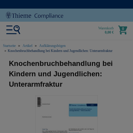
Warenkorb
0
0,00 €
Startseite
Artikel
Aufklärungsbögen
Knochenbruchbehandlung bei Kindern und Jugendlichen: Unterarmfraktur
text.skipToContent
text.skipToNavigation
Knochenbruchbehandlung bei
Kindern und Jugendlichen:
Unterarmfraktur