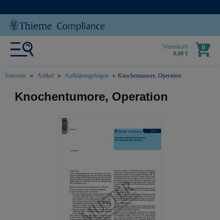
Warenkorb
0
0,00 €
Startseite
Artikel
Aufklärungsbögen
Knochentumore, Operation
text.skipToContent
text.skipToNavigation
Knochentumore, Operation