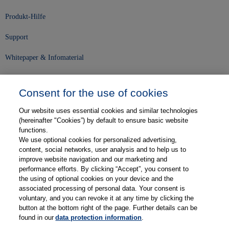
Produkt-Hilfe
Support
Whitepaper & Infomaterial
Unser Unternehmen
Consent for the use of cookies
Presse und News
Our website uses essential cookies and similar technologies
Karriere
(hereinafter "Cookies”) by default to ensure basic website
functions.
We use optional cookies for personalized advertising,
Kontakt
content, social networks, user analysis and to help us to
improve website navigation and our marketing and
Web-Semniare
performance efforts. By clicking “Accept”, you consent to
the using of optional cookies on your device and the
Anwenderberichte
associated processing of personal data. Your consent is
voluntary, and you can revoke it at any time by clicking the
Partner
button at the bottom right of the page. Further details can be
found in our
data protection information
.