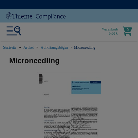
Warenkorb
0
0,00 €
Startseite
Artikel
Aufklärungsbögen
Microneedling
text.skipToContent
text.skipToNavigation
Microneedling