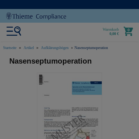
Warenkorb
0
0,00 €
Startseite
Artikel
Aufklärungsbögen
Nasenseptumoperation
text.skipToContent
text.skipToNavigation
Nasenseptumoperation