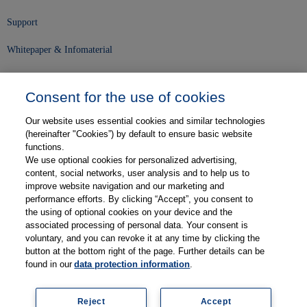
Support
Whitepaper & Infomaterial
Unser Unternehmen
Consent for the use of cookies
Presse und News
Our website uses essential cookies and similar technologies
Karriere
(hereinafter "Cookies”) by default to ensure basic website
functions.
We use optional cookies for personalized advertising,
Kontakt
content, social networks, user analysis and to help us to
improve website navigation and our marketing and
Web-Semniare
performance efforts. By clicking “Accept”, you consent to
the using of optional cookies on your device and the
Anwenderberichte
associated processing of personal data. Your consent is
voluntary, and you can revoke it at any time by clicking the
Partner
button at the bottom right of the page. Further details can be
found in our
data protection information
.
Reject
Accept