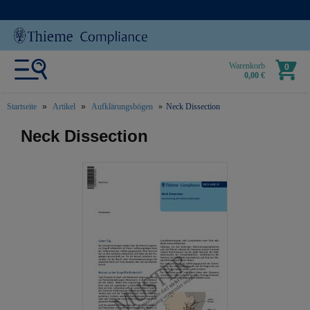
Warenkorb
0
0,00 €
Startseite
Artikel
Aufklärungsbögen
Neck Dissection
text.skipToContent
text.skipToNavigation
Neck Dissection