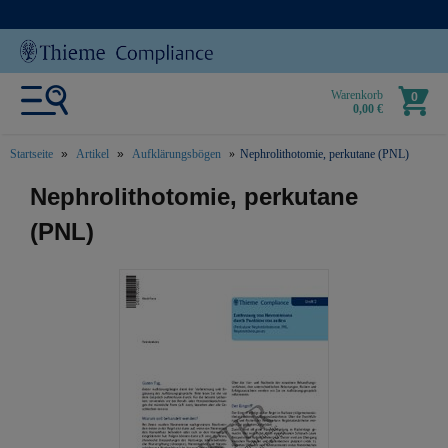
Warenkorb
0
0,00 €
Startseite
Artikel
Aufklärungsbögen
Nephrolithotomie, perkutane (PNL)
text.skipToContent
text.skipToNavigation
Nephrolithotomie, perkutane
(PNL)