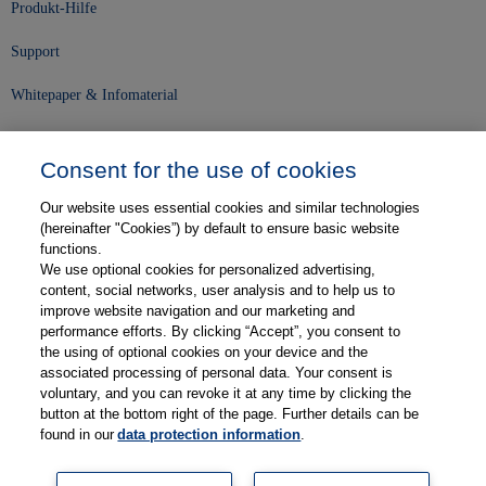
Produkt-Hilfe
Support
Whitepaper & Infomaterial
Unser Unternehmen
Consent for the use of cookies
Presse und News
Our website uses essential cookies and similar technologies
Karriere
(hereinafter "Cookies”) by default to ensure basic website
functions.
We use optional cookies for personalized advertising,
Kontakt
content, social networks, user analysis and to help us to
improve website navigation and our marketing and
Web-Semniare
performance efforts. By clicking “Accept”, you consent to
the using of optional cookies on your device and the
Anwenderberichte
associated processing of personal data. Your consent is
voluntary, and you can revoke it at any time by clicking the
Partner
button at the bottom right of the page. Further details can be
found in our
data protection information
.