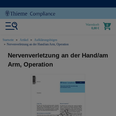
Warenkorb
0
0,00 €
Startseite
Artikel
Aufklärungsbögen
Nervenverletzung an der Hand/am Arm, Operation
text.skipToContent
text.skipToNavigation
Nervenverletzung an der Hand/am
Arm, Operation