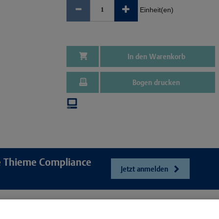
Einheit(en)
In den Warenkorb
Bogen drucken
re Thieme Compliance
Jetzt anmelden
e
Unser Unt
Webshop