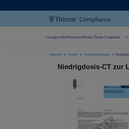
Lösungswelten
Wissenswelt
Inside Thieme Compliance
Sh
Startseite
Artikel
Aufklärungsbögen
Niedrigdo
text.skipToContent
text.skipToNavigation
Niedrigdosis-CT zur