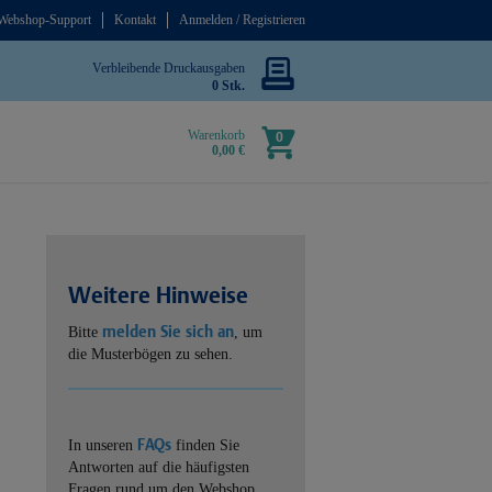
Webshop-Support
Kontakt
Anmelden / Registrieren
Verbleibende Druckausgaben
0 Stk.
Warenkorb
0
0,00 €
Weitere Hinweise
melden Sie sich an
Bitte
, um
die Musterbögen zu sehen.
FAQs
In unseren
finden Sie
Antworten auf die häufigsten
Fragen rund um den Webshop.