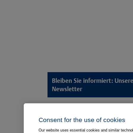
Bleiben Sie informiert: Unse
Newsletter
Lösungswelten
Produkt
Consent for the use of cookies
Anamnese von Patient*innen
Digitale L
Aufnahme von Patient*innen
Aufklärun
Our website uses essential cookies and similar technolo