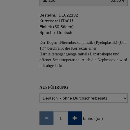
ab 200
33,50 €
Bestellnr.:
DE622192
Kurzcode:
UTh01f
Einheit (50 Bögen)
Sprache:
Deutsch
Der Bogen „Nierenbeckenplastik (Pyeloplastik) (UTh
1f)“ beschreibt die Korrektur einer
Harnleiterabgangsenge mittels Laparoskopie und
offener Schnittoperation. Auch die Nephropexie wird
mit abgedeckt.
AUSFÜHRUNG
Einheit(en)