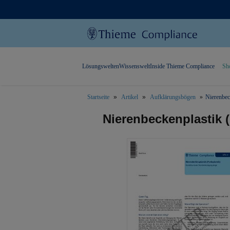
Lösungswelten
Wissenswelt
Inside Thieme Compliance
Sh
Startseite
Artikel
Aufklärungsbögen
Nierenbec
text.skipToContent
text.skipToNavigation
Nierenbeckenplastik (