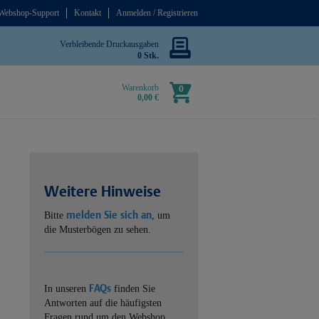
Webshop-Support
Kontakt
Anmelden / Registrieren
Verbleibende Druckausgaben
0 Stk.
Warenkorb
0
0,00 €
Weitere Hinweise
melden Sie sich an
Bitte
, um
die Musterbögen zu sehen.
FAQs
In unseren
finden Sie
Antworten auf die häufigsten
Fragen rund um den Webshop.