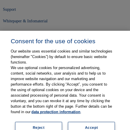
Support
Whitepaper & Infomaterial
Unser Unternehmen
Consent for the use of cookies
Presse und News
Our website uses essential cookies and similar technologies
Karriere
(hereinafter "Cookies”) by default to ensure basic website
functions.
We use optional cookies for personalized advertising,
Kontakt
content, social networks, user analysis and to help us to
improve website navigation and our marketing and
Web-Semniare
performance efforts. By clicking “Accept”, you consent to
the using of optional cookies on your device and the
Anwenderberichte
associated processing of personal data. Your consent is
voluntary, and you can revoke it at any time by clicking the
Partner
button at the bottom right of the page. Further details can be
found in our
data protection information
.
Reject
Accept