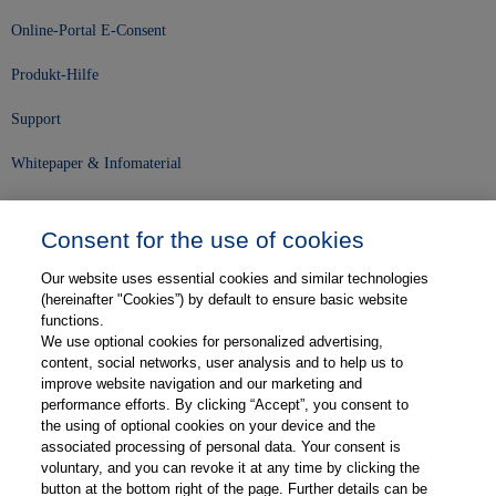
Online-Portal E-Consent
Produkt-Hilfe
Support
Whitepaper & Infomaterial
Unser Unternehmen
Consent for the use of cookies
Presse und News
Our website uses essential cookies and similar technologies
Karriere
(hereinafter "Cookies”) by default to ensure basic website
functions.
We use optional cookies for personalized advertising,
Kontakt
content, social networks, user analysis and to help us to
improve website navigation and our marketing and
Web-Semniare
performance efforts. By clicking “Accept”, you consent to
the using of optional cookies on your device and the
Anwenderberichte
associated processing of personal data. Your consent is
voluntary, and you can revoke it at any time by clicking the
Partner
button at the bottom right of the page. Further details can be