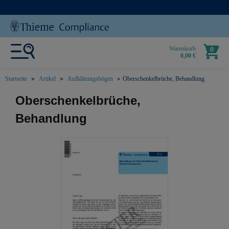
Warenkorb
0
0,00 €
Startseite
Artikel
Aufklärungsbögen
Oberschenkelbrüche, Behandlung
text.skipToContent
text.skipToNavigation
Oberschenkelbrüche,
Behandlung