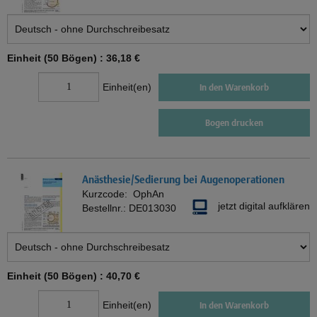
Einheit (50 Bögen) :
36,18 €
Einheit(en)
In den Warenkorb
Bogen drucken
Anästhesie/Sedierung bei Augenoperationen
Kurzcode:
OphAn
jetzt digital aufklären
Bestellnr.:
DE013030
Einheit (50 Bögen) :
40,70 €
Einheit(en)
In den Warenkorb