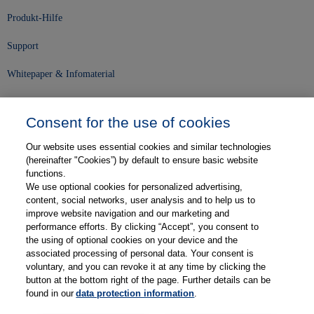
Produkt-Hilfe
Support
Whitepaper & Infomaterial
Unser Unternehmen
Consent for the use of cookies
Presse und News
Our website uses essential cookies and similar technologies
Karriere
(hereinafter "Cookies”) by default to ensure basic website
functions.
We use optional cookies for personalized advertising,
Kontakt
content, social networks, user analysis and to help us to
improve website navigation and our marketing and
Web-Semniare
performance efforts. By clicking “Accept”, you consent to
the using of optional cookies on your device and the
Anwenderberichte
associated processing of personal data. Your consent is
voluntary, and you can revoke it at any time by clicking the
Partner
button at the bottom right of the page. Further details can be
found in our
data protection information
.