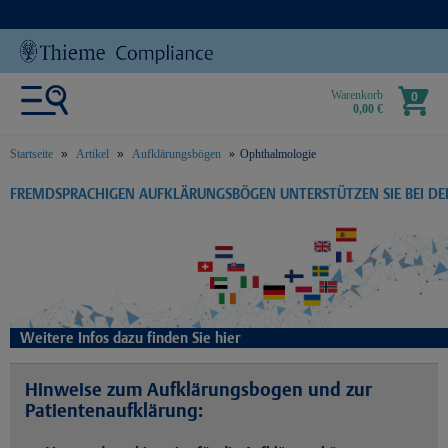
Warenkorb
0
0,00 €
Startseite
Artikel
Aufklärungsbögen
Ophthalmologie
text.skipToContent
text.skipToNavigation
FREMDSPRACHIGEN AUFKLÄRUNGSBÖGEN UNTERSTÜTZEN SIE BEI D
Weitere Infos dazu finden Sie hier
Hinweise zum Aufklärungsbogen und zur
Patientenaufklärung: