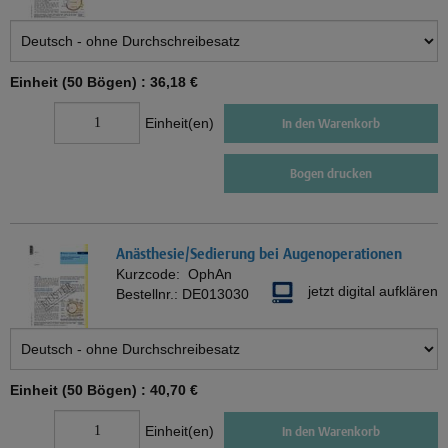
Einheit (50 Bögen) :
36,18 €
Einheit(en)
In den Warenkorb
Bogen drucken
Anästhesie/Sedierung bei Augenoperationen
Kurzcode:
OphAn
jetzt digital aufklären
Bestellnr.:
DE013030
Einheit (50 Bögen) :
40,70 €
Einheit(en)
In den Warenkorb