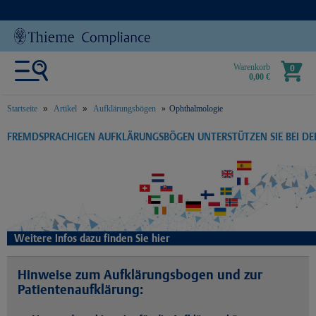
Warenkorb
0
0,00 €
Startseite
Artikel
Aufklärungsbögen
Ophthalmologie
text.skipToContent
text.skipToNavigation
FREMDSPRACHIGEN AUFKLÄRUNGSBÖGEN UNTERSTÜTZEN SIE BEI D
Weitere Infos dazu finden Sie hier
Hinweise zum Aufklärungsbogen und zur
Patientenaufklärung: