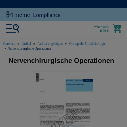
Warenkorb
0
0,00 €
Startseite
Artikel
Aufklärungsbögen
Orthopädie Unfallchirurgie
Nervenchirurgische Operationen
text.skipToContent
text.skipToNavigation
Nervenchirurgische Operationen