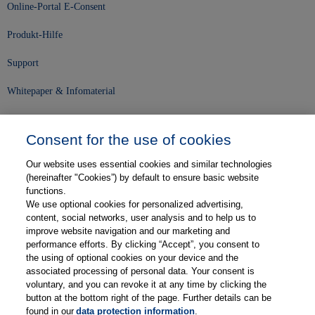
Online-Portal E-Consent
Produkt-Hilfe
Support
Whitepaper & Infomaterial
Unser Unternehmen
Consent for the use of cookies
Presse und News
Our website uses essential cookies and similar technologies
Karriere
(hereinafter "Cookies”) by default to ensure basic website
functions.
We use optional cookies for personalized advertising,
Kontakt
content, social networks, user analysis and to help us to
improve website navigation and our marketing and
Web-Semniare
performance efforts. By clicking “Accept”, you consent to
the using of optional cookies on your device and the
Anwenderberichte
associated processing of personal data. Your consent is
voluntary, and you can revoke it at any time by clicking the
Partner
button at the bottom right of the page. Further details can be
found in our
data protection information
.