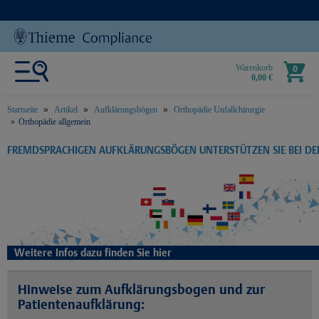
Warenkorb
0
0,00 €
Startseite
Artikel
Aufklärungsbögen
Orthopädie Unfallchirurgie
Orthopädie allgemein
text.skipToContent
text.skipToNavigation
FREMDSPRACHIGEN AUFKLÄRUNGSBÖGEN UNTERSTÜTZEN SIE BEI D
Weitere Infos dazu finden Sie hier
Hinweise zum Aufklärungsbogen und zur
Patientenaufklärung: