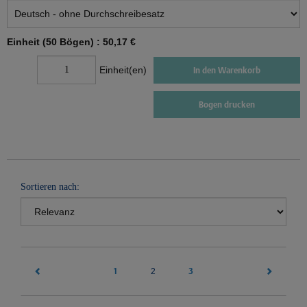
Einheit (50 Bögen) :
50,17 €
Einheit(en)
In den Warenkorb
Bogen drucken
Sortieren nach:
1
(current)
3
2