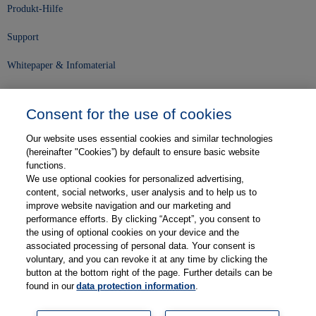
Produkt-Hilfe
Support
Whitepaper & Infomaterial
Unser Unternehmen
Consent for the use of cookies
Presse und News
Our website uses essential cookies and similar technologies
Karriere
(hereinafter "Cookies”) by default to ensure basic website
functions.
We use optional cookies for personalized advertising,
Kontakt
content, social networks, user analysis and to help us to
improve website navigation and our marketing and
Web-Semniare
performance efforts. By clicking “Accept”, you consent to
the using of optional cookies on your device and the
Anwenderberichte
associated processing of personal data. Your consent is
voluntary, and you can revoke it at any time by clicking the
Partner
button at the bottom right of the page. Further details can be
found in our
data protection information
.