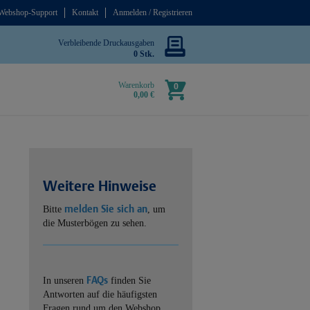
Webshop-Support
Kontakt
Anmelden / Registrieren
Verbleibende Druckausgaben
0 Stk.
Warenkorb
0
0,00 €
Weitere Hinweise
melden Sie sich an
Bitte
, um
die Musterbögen zu sehen.
FAQs
In unseren
finden Sie
Antworten auf die häufigsten
Fragen rund um den Webshop.