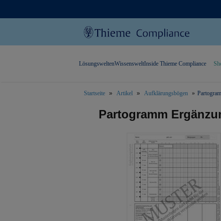
Lösungswelten
Wissenswelt
Inside Thieme Compliance
Sh
Startseite
Artikel
Aufklärungsbögen
Partogram
text.skipToContent
text.skipToNavigation
Partogramm Ergänzun