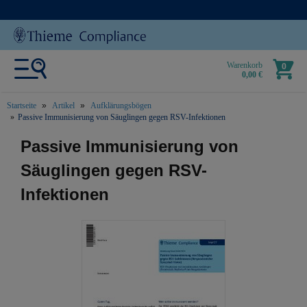
Warenkorb
0
0,00 €
Startseite
Artikel
Aufklärungsbögen
Passive Immunisierung von Säuglingen gegen RSV-Infektionen
text.skipToContent
text.skipToNavigation
Passive Immunisierung von
Säuglingen gegen RSV-
Infektionen