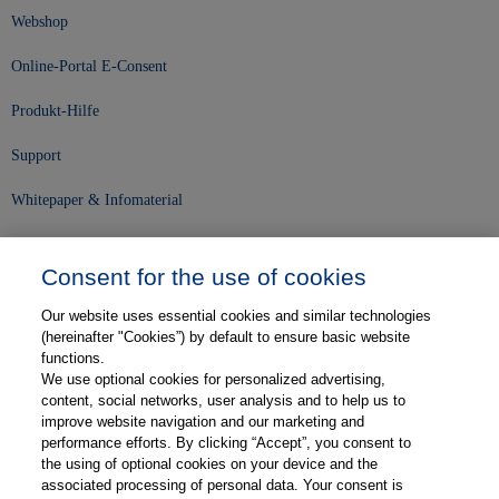
Webshop
Online-Portal E-Consent
Produkt-Hilfe
Support
Whitepaper & Infomaterial
Unser Unternehmen
Consent for the use of cookies
Presse und News
Our website uses essential cookies and similar technologies
Karriere
(hereinafter "Cookies”) by default to ensure basic website
functions.
We use optional cookies for personalized advertising,
Kontakt
content, social networks, user analysis and to help us to
improve website navigation and our marketing and
Web-Semniare
performance efforts. By clicking “Accept”, you consent to
the using of optional cookies on your device and the
Anwenderberichte
associated processing of personal data. Your consent is