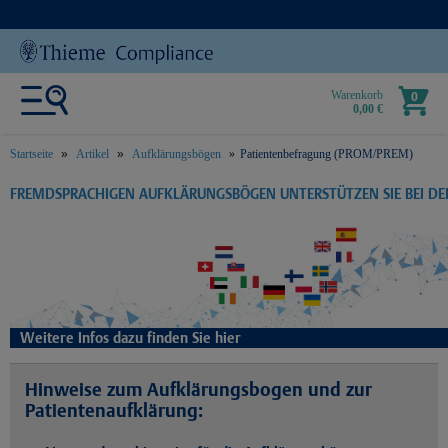
Warenkorb
0
0,00 €
Startseite
Artikel
Aufklärungsbögen
Patientenbefragung (PROM/PREM)
text.skipToContent
text.skipToNavigation
FREMDSPRACHIGEN AUFKLÄRUNGSBÖGEN UNTERSTÜTZEN SIE BEI D
Weitere Infos dazu finden Sie hier
Hinweise zum Aufklärungsbogen und zur
Patientenaufklärung: