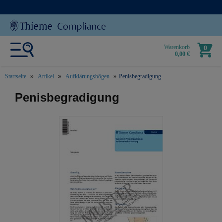
Warenkorb
0
0,00 €
Startseite
Artikel
Aufklärungsbögen
Penisbegradigung
text.skipToContent
text.skipToNavigation
Penisbegradigung