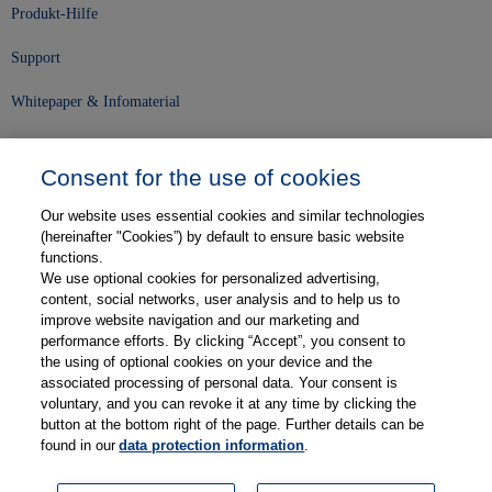
Produkt-Hilfe
Support
Whitepaper & Infomaterial
Unser Unternehmen
Consent for the use of cookies
Presse und News
Our website uses essential cookies and similar technologies
Karriere
(hereinafter "Cookies”) by default to ensure basic website
functions.
We use optional cookies for personalized advertising,
Kontakt
content, social networks, user analysis and to help us to
improve website navigation and our marketing and
Web-Semniare
performance efforts. By clicking “Accept”, you consent to
the using of optional cookies on your device and the
Anwenderberichte
associated processing of personal data. Your consent is
voluntary, and you can revoke it at any time by clicking the
Partner
button at the bottom right of the page. Further details can be
found in our
data protection information
.