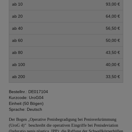
ab 10
93,00 €
ab 20
64,00 €
ab 40
56,50 €
ab 60
50,00 €
ab 80
43,50 €
ab 100
40,00 €
ab 200
33,50 €
Bestellnr.:
DE017104
Kurzcode:
UroG04
Einheit (50 Bögen)
Sprache:
Deutsch
Der Bogen „Operative Penisbegradigung bei Penisverkrümmung
(UroG 4)“ beschreibt die operativen Eingriffe bei Penisdeviation
(Induratio penis plastica, IPP): die Raffung der Schwellkörperhüllen