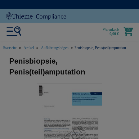
Warenkorb
0
0,00 €
Startseite
Artikel
Aufklärungsbögen
Penisbiopsie, Penis(teil)amputation
text.skipToContent
text.skipToNavigation
Penisbiopsie,
Penis(teil)amputation