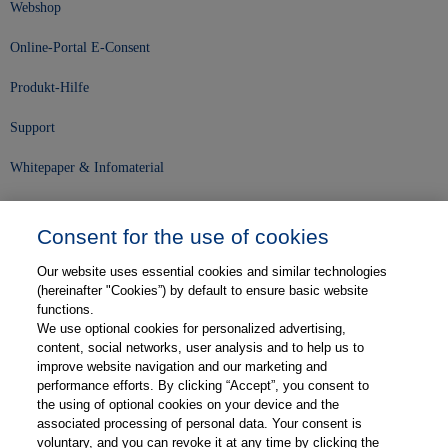
Webshop
Online-Portal E-Consent
Produkt-Hilfe
Support
Whitepaper & Infomaterial
Unser Unternehmen
Consent for the use of cookies
Presse und News
Our website uses essential cookies and similar technologies
Karriere
(hereinafter "Cookies”) by default to ensure basic website
functions.
We use optional cookies for personalized advertising,
Kontakt
content, social networks, user analysis and to help us to
improve website navigation and our marketing and
Web-Semniare
performance efforts. By clicking “Accept”, you consent to
the using of optional cookies on your device and the
Anwenderberichte
associated processing of personal data. Your consent is
voluntary, and you can revoke it at any time by clicking the