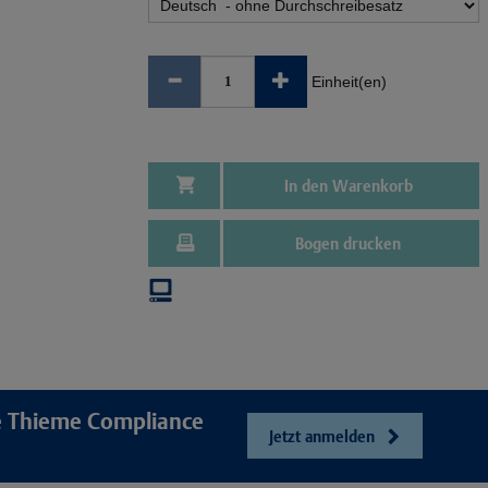
Einheit(en)
In den Warenkorb
Bogen drucken
re Thieme Compliance
Jetzt anmelden