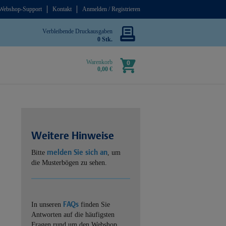
Webshop-Support
Kontakt
Anmelden / Registrieren
Verbleibende Druckausgaben
0 Stk.
Warenkorb
0
0,00 €
Weitere Hinweise
melden Sie sich an
Bitte
, um
die Musterbögen zu sehen.
FAQs
In unseren
finden Sie
Antworten auf die häufigsten
Fragen rund um den Webshop.