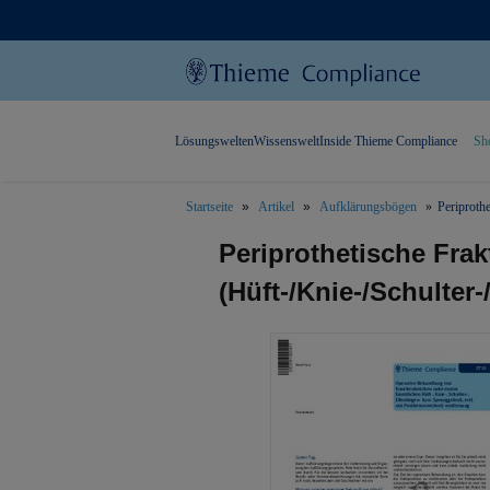
Lösungswelten
Wissenswelt
Inside Thieme Compliance
Sh
Startseite
Artikel
Aufklärungsbögen
Periproth
text.skipToContent
text.skipToNavigation
Periprothetische Frak
(Hüft-/Knie-/Schulter