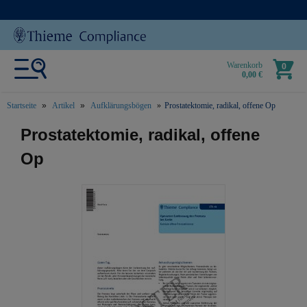
Warenkorb
0
0,00 €
Startseite
Artikel
Aufklärungsbögen
Prostatektomie, radikal, offene Op
text.skipToContent
text.skipToNavigation
Prostatektomie, radikal, offene
Op