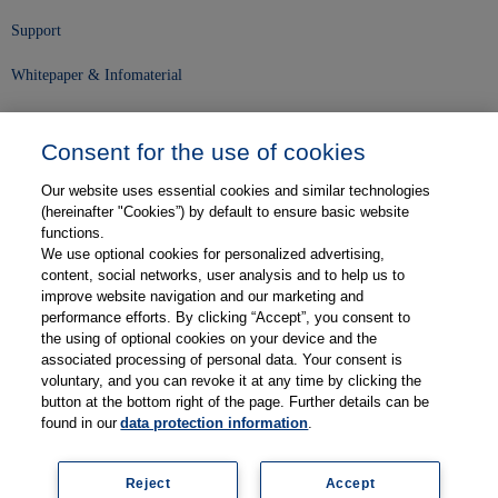
Support
Whitepaper & Infomaterial
Unser Unternehmen
Consent for the use of cookies
Presse und News
Our website uses essential cookies and similar technologies
Karriere
(hereinafter "Cookies”) by default to ensure basic website
functions.
We use optional cookies for personalized advertising,
Kontakt
content, social networks, user analysis and to help us to
improve website navigation and our marketing and
Web-Semniare
performance efforts. By clicking “Accept”, you consent to
the using of optional cookies on your device and the
Anwenderberichte
associated processing of personal data. Your consent is
voluntary, and you can revoke it at any time by clicking the
Partner
button at the bottom right of the page. Further details can be
found in our
data protection information
.
Reject
Accept