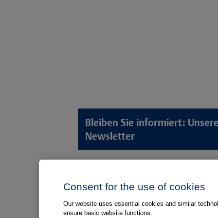
Bleiben Sie informiert: Unse
Newsletter
Lösungswelten
Produkt
Consent for the use of cookies
Anamnese von Patient*innen
Digitale L
Aufnahme von Patient*innen
Aufklärun
Our website uses essential cookies and similar technolo
ensure basic website functions.
Aufklärung von Patient*innen
Aufklärung