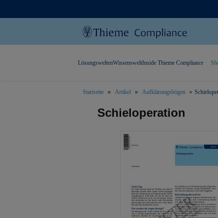
Lösungswelten
Wissenswelt
Inside Thieme Compliance
Sh
Startseite
Artikel
Aufklärungsbögen
Schielope
text.skipToContent
text.skipToNavigation
Schieloperation