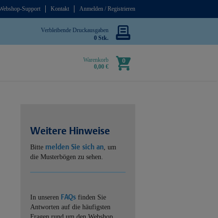
Webshop-Support
Kontakt
Anmelden / Registrieren
Verbleibende Druckausgaben
0 Stk.
Warenkorb
0
0,00 €
Weitere Hinweise
melden Sie sich an
Bitte
, um
die Musterbögen zu sehen.
FAQs
In unseren
finden Sie
Antworten auf die häufigsten
Fragen rund um den Webshop.