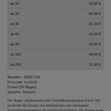
ab 10
93,00 €
ab 20
64,00 €
ab 40
56,50 €
ab 60
50,00 €
ab 80
43,50 €
ab 100
40,00 €
ab 200
33,50 €
Bestellnr.:
DE017116
Kurzcode:
UroG16
Einheit (50 Bögen)
Sprache:
Deutsch
Der Bogen „Implantation einer Schwellkörperprothese (UroG 16)“
beschreibt den Einsatz von hydraulischen und semirigiden
Schwellkörperprothesen bei erektiler Dysfunktion. Der Patient muss