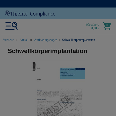
Warenkorb
0
0,00 €
Startseite
Artikel
Aufklärungsbögen
Schwellkörperimplantation
text.skipToContent
text.skipToNavigation
Schwellkörperimplantation