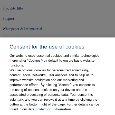
Produkt-Hilfe
Support
Whitepaper & Infomaterial
Unser Unternehmen
Consent for the use of cookies
Presse und News
Our website uses essential cookies and similar technologies
Karriere
(hereinafter "Cookies”) by default to ensure basic website
functions.
We use optional cookies for personalized advertising,
Kontakt
content, social networks, user analysis and to help us to
improve website navigation and our marketing and
Web-Semniare
performance efforts. By clicking “Accept”, you consent to
the using of optional cookies on your device and the
Anwenderberichte
associated processing of personal data. Your consent is
voluntary, and you can revoke it at any time by clicking the
Partner
button at the bottom right of the page. Further details can be
found in our
data protection information
.