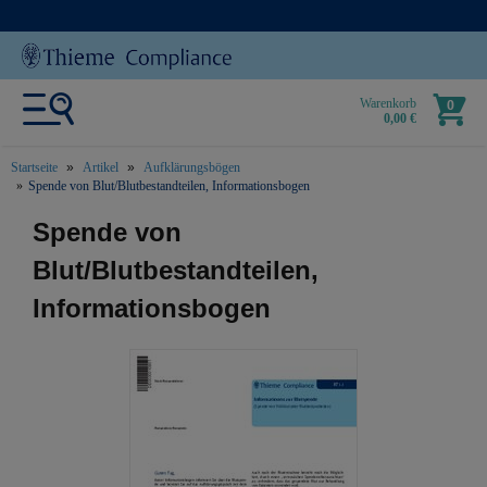
Warenkorb
0
0,00 €
Startseite
Artikel
Aufklärungsbögen
Spende von Blut/Blutbestandteilen, Informationsbogen
text.skipToContent
text.skipToNavigation
Spende von
Blut/Blutbestandteilen,
Informationsbogen