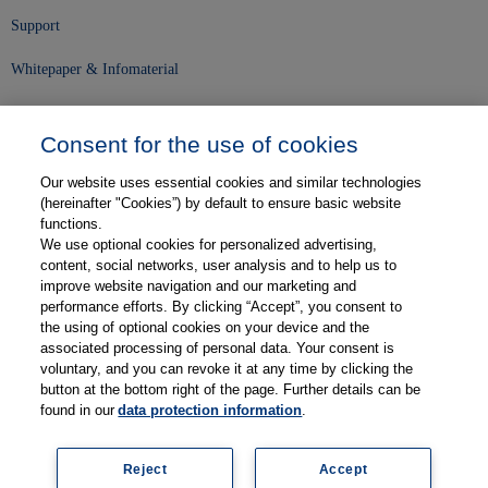
Support
Whitepaper & Infomaterial
Unser Unternehmen
Consent for the use of cookies
Presse und News
Our website uses essential cookies and similar technologies
Karriere
(hereinafter "Cookies”) by default to ensure basic website
functions.
We use optional cookies for personalized advertising,
Kontakt
content, social networks, user analysis and to help us to
improve website navigation and our marketing and
Web-Semniare
performance efforts. By clicking “Accept”, you consent to
the using of optional cookies on your device and the
Anwenderberichte
associated processing of personal data. Your consent is
voluntary, and you can revoke it at any time by clicking the
Partner
button at the bottom right of the page. Further details can be
found in our
data protection information
.
Reject
Accept