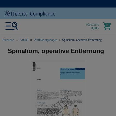
Warenkorb
0
0,00 €
Startseite
Artikel
Aufklärungsbögen
Spinaliom, operative Entfernung
text.skipToContent
text.skipToNavigation
Spinaliom, operative Entfernung