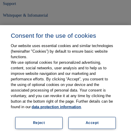
Support
Whitepaper & Infomaterial
Unser Unternehmen
Consent for the use of cookies
Presse und News
Our website uses essential cookies and similar technologies
Karriere
(hereinafter "Cookies”) by default to ensure basic website
functions.
We use optional cookies for personalized advertising,
Kontakt
content, social networks, user analysis and to help us to
improve website navigation and our marketing and
Web-Semniare
performance efforts. By clicking “Accept”, you consent to
the using of optional cookies on your device and the
Anwenderberichte
associated processing of personal data. Your consent is
voluntary, and you can revoke it at any time by clicking the
Partner
button at the bottom right of the page. Further details can be
found in our
data protection information
.
Reject
Accept
Impressum
Datenschutz
Kontakt
AGB