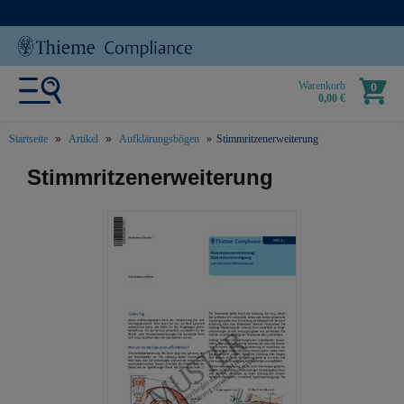
Warenkorb
0
0,00 €
Startseite
Artikel
Aufklärungsbögen
Stimmritzenerweiterung
text.skipToContent
text.skipToNavigation
Stimmritzenerweiterung