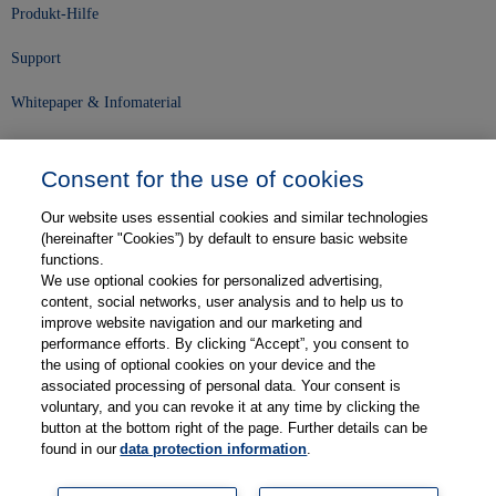
Produkt-Hilfe
Support
Whitepaper & Infomaterial
Unser Unternehmen
Consent for the use of cookies
Presse und News
Our website uses essential cookies and similar technologies
Karriere
(hereinafter "Cookies”) by default to ensure basic website
functions.
We use optional cookies for personalized advertising,
Kontakt
content, social networks, user analysis and to help us to
improve website navigation and our marketing and
Web-Semniare
performance efforts. By clicking “Accept”, you consent to
the using of optional cookies on your device and the
Anwenderberichte
associated processing of personal data. Your consent is
voluntary, and you can revoke it at any time by clicking the
Partner
button at the bottom right of the page. Further details can be
found in our
data protection information
.