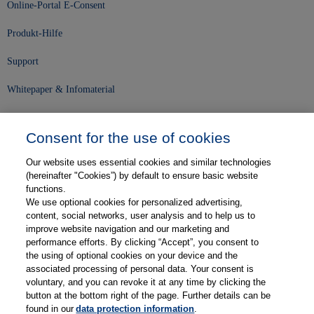
Online-Portal E-Consent
Produkt-Hilfe
Support
Whitepaper & Infomaterial
Unser Unternehmen
Consent for the use of cookies
Presse und News
Our website uses essential cookies and similar technologies
Karriere
(hereinafter "Cookies”) by default to ensure basic website
functions.
We use optional cookies for personalized advertising,
Kontakt
content, social networks, user analysis and to help us to
improve website navigation and our marketing and
Web-Semniare
performance efforts. By clicking “Accept”, you consent to
the using of optional cookies on your device and the
Anwenderberichte
associated processing of personal data. Your consent is
voluntary, and you can revoke it at any time by clicking the
Partner
button at the bottom right of the page. Further details can be
found in our
data protection information
.