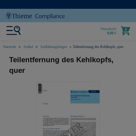
Warenkorb
0
0,00 €
Startseite
Artikel
Aufklärungsbögen
Teilentfernung des Kehlkopfs, quer
text.skipToContent
text.skipToNavigation
Teilentfernung des Kehlkopfs,
quer