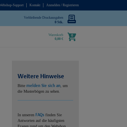
Webshop-Support
Kontakt
Anmelden / Registrieren
Verbleibende Druckausgaben
0 Stk.
Warenkorb
0
0,00 €
Weitere Hinweise
melden Sie sich an
Bitte
, um
die Musterbögen zu sehen.
FAQs
In unseren
finden Sie
Antworten auf die häufigsten
Fragen rund um den Webshop.