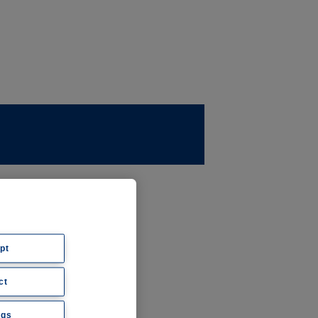
ernehmen
ws
pt
ct
hte
ngs