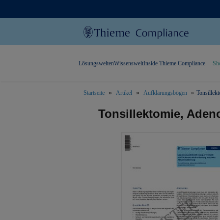
Lösungswelten
Wissenswelt
Inside Thieme Compliance
Sh
Startseite
Artikel
Aufklärungsbögen
Tonsillek
text.skipToContent
text.skipToNavigation
Tonsillektomie, Aden