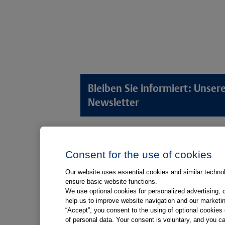
Bleiben Sie informiert: Unse
Newsletter
Lösungswelten
Produkt
Consent for the use of cookies
Anamnese von Patient*innen
Digitale L
Aufnahme von Patient*innen
Aufklärun
Our website uses essential cookies and similar technolo
ensure basic website functions.
Aufklärung von Patient*innen
Aufklärung
We use optional cookies for personalized advertising, 
Kliniken
help us to improve website navigation and our marketin
“Accept”, you consent to the using of optional cookie
Medizinische Versorgungszentren
of personal data. Your consent is voluntary, and you ca