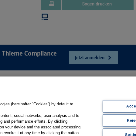
Bogen drucken
re Thieme Compliance
Jetzt anmelden
e
Unser Unt
Webshop
ösungen
Presse und Ne
Online-Portal E-Consent
gsbögen
Karriere
gies (hereinafter "Cookies”) by default to
Produkt-Hilfe
Acce
sfilme
Kontakt
Support
content, social networks, user analysis and to
Reje
Web-Semniare
g and performance efforts. By clicking
Whitepaper & Infomaterial
s on your device and the associated processing
Anwenderberic
n revoke it at any time by clicking the button
Setti