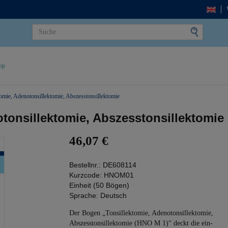
op
tomie, Adenotonsillektomie, Abszesstonsillektomie
otonsillektomie, Abszesstonsillektomie
46,07 €
Bestellnr.:
DE608114
Kurzcode:
HNOM01
Einheit (50 Bögen)
Sprache:
Deutsch
Der Bogen „Tonsillektomie, Adenotonsillektomie,
Abszesstonsillektomie (HNO M 1)“ deckt die ein-