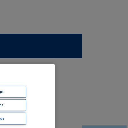
ernehmen
ws
pt
ct
hte
ngs