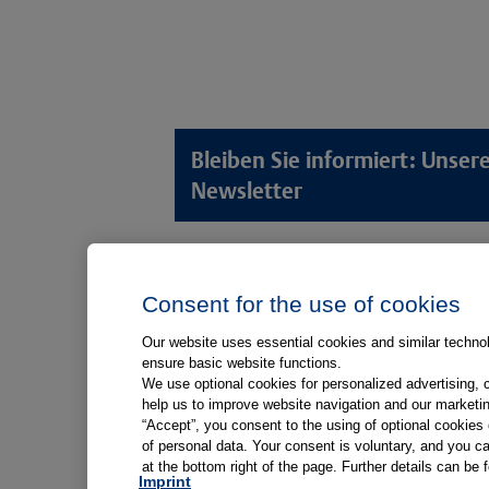
Bleiben Sie informiert: Unse
Newsletter
Lösungswelten
Produkt
Consent for the use of cookies
Anamnese von Patient*innen
Digitale L
Aufnahme von Patient*innen
Aufklärun
Our website uses essential cookies and similar technolo
ensure basic website functions.
Aufklärung von Patient*innen
Aufklärung
We use optional cookies for personalized advertising, 
Kliniken
help us to improve website navigation and our marketin
“Accept”, you consent to the using of optional cookie
Medizinische Versorgungszentren
of personal data. Your consent is voluntary, and you ca
at the bottom right of the page. Further details can be 
Arztpraxen
Imprint