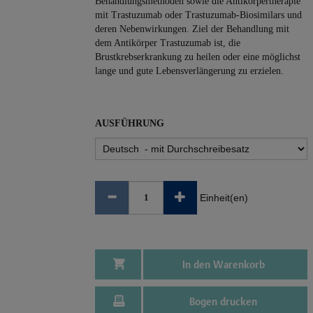
Behandlungsmethoden sowie die Antikörpertherapie
mit Trastuzumab oder Trastuzumab-Biosimilars und
deren Nebenwirkungen. Ziel der Behandlung mit
dem Antikörper Trastuzumab ist, die
Brustkrebserkrankung zu heilen oder eine möglichst
lange und gute Lebensverlängerung zu erzielen.
AUSFÜHRUNG
Einheit(en)
In den Warenkorb
Bogen drucken