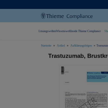
Lösungswelten
Wissenswelt
Inside Thieme Compliance
Sh
Startseite
Artikel
Aufklärungsbögen
Trastuzum
text.skipToContent
text.skipToNavigation
Trastuzumab, Brustkr