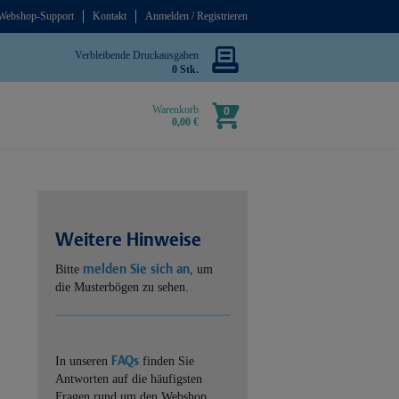
Webshop-Support
Kontakt
Anmelden / Registrieren
Verbleibende Druckausgaben
0 Stk.
Warenkorb
0
0,00 €
Weitere Hinweise
melden Sie sich an
Bitte
, um
die Musterbögen zu sehen.
FAQs
In unseren
finden Sie
Antworten auf die häufigsten
Fragen rund um den Webshop.