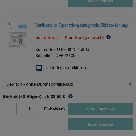
Bogen drucken
Varikozele: Operation/antegrade Sklerosierung
Sonderdruck - Kein Rückgaberecht
Kurzcode:
UTh06b/UTh06d
Bestellnr.:
DE622100
jetzt digital aufklären
Einheit (50 Bögen): ab
33,50 €
Einheit(en)
In den Warenkorb
Bogen drucken