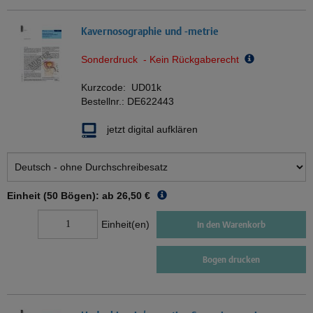
Kavernosographie und -metrie
Sonderdruck - Kein Rückgaberecht
Kurzcode:
UD01k
Bestellnr.:
DE622443
jetzt digital aufklären
Einheit (50 Bögen): ab
26,50 €
Einheit(en)
In den Warenkorb
Bogen drucken