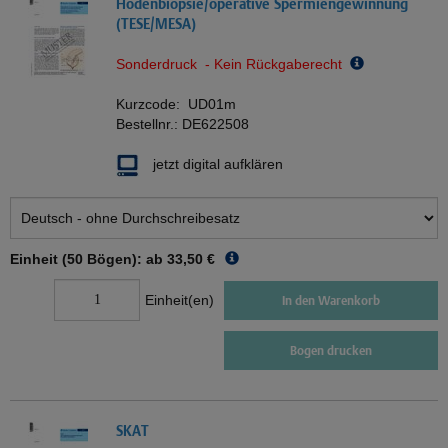
Hodenbiopsie/operative Spermiengewinnung
(TESE/MESA)
Sonderdruck - Kein Rückgaberecht
Kurzcode:
UD01m
Bestellnr.:
DE622508
jetzt digital aufklären
Einheit (50 Bögen): ab
33,50 €
Einheit(en)
In den Warenkorb
Bogen drucken
SKAT