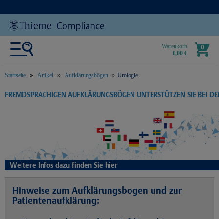
Warenkorb
0
0,00 €
Startseite
Artikel
Aufklärungsbögen
Urologie
text.skipToContent
text.skipToNavigation
FREMDSPRACHIGEN AUFKLÄRUNGSBÖGEN UNTERSTÜTZEN SIE BEI D
Weitere Infos dazu finden Sie hier
Hinweise zum Aufklärungsbogen und zur
Patientenaufklärung: