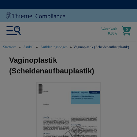
Warenkorb
0
0,00 €
Startseite
Artikel
Aufklärungsbögen
Vaginoplastik (Scheidenaufbauplastik)
text.skipToContent
text.skipToNavigation
Vaginoplastik
(Scheidenaufbauplastik)