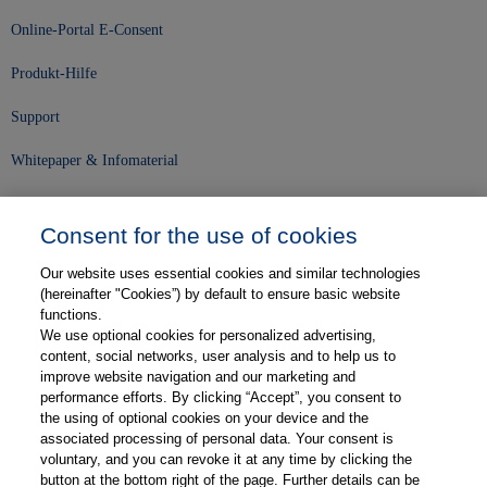
Online-Portal E-Consent
Produkt-Hilfe
Support
Whitepaper & Infomaterial
Unser Unternehmen
Consent for the use of cookies
Presse und News
Our website uses essential cookies and similar technologies
Karriere
(hereinafter "Cookies”) by default to ensure basic website
functions.
We use optional cookies for personalized advertising,
Kontakt
content, social networks, user analysis and to help us to
improve website navigation and our marketing and
Web-Semniare
performance efforts. By clicking “Accept”, you consent to
the using of optional cookies on your device and the
Anwenderberichte
associated processing of personal data. Your consent is
voluntary, and you can revoke it at any time by clicking the
Partner
button at the bottom right of the page. Further details can be