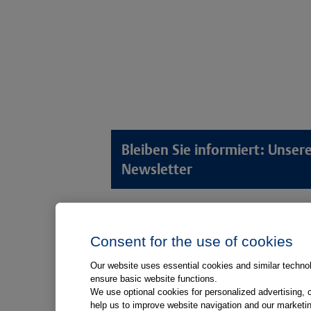
Bleiben Sie informiert: Unse
Newsletter
Lösungswelten
Produkt
Consent for the use of cookies
Anamnese von Patient*innen
Digitale L
Aufnahme von Patient*innen
Aufklärun
Our website uses essential cookies and similar technolo
ensure basic website functions.
Aufklärung von Patient*innen
Aufklärung
We use optional cookies for personalized advertising, 
Kliniken
help us to improve website navigation and our marketin