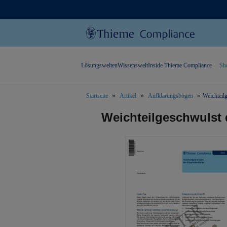
Lösungswelten
Wissenswelt
Inside Thieme Compliance
Sh
Startseite
Artikel
Aufklärungsbögen
Weichteil
text.skipToContent
text.skipToNavigation
Weichteilgeschwulst 