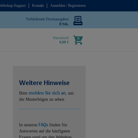
Webshop-Support
Kontakt
Anmelden / Registrieren
Verbleibende Druckausgaben
0 Stk.
Warenkorb
0
0,00 €
Weitere Hinweise
melden Sie sich an
Bitte
, um
die Musterbögen zu sehen.
FAQs
In unseren
finden Sie
Antworten auf die häufigsten
Fragen rund um den Webshop.