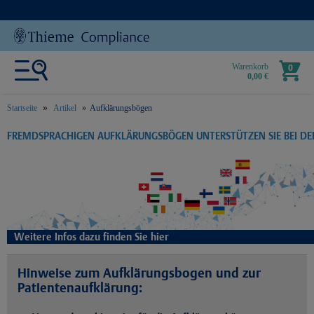
Warenkorb
0
0,00 €
Startseite
Artikel
Aufklärungsbögen
text.skipToContent
text.skipToNavigation
FREMDSPRACHIGEN AUFKLÄRUNGSBÖGEN UNTERSTÜTZEN SIE BEI D
Weitere Infos dazu finden Sie hier
Hinweise zum Aufklärungsbogen und zur
Patientenaufklärung: