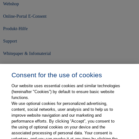
Webshop
Online-Portal E-Consent
Produkt-Hilfe
Support
Whitepaper & Infomaterial
Unser Unternehmen
Consent for the use of cookies
Presse und News
Our website uses essential cookies and similar technologies
Karriere
(hereinafter "Cookies”) by default to ensure basic website
functions.
We use optional cookies for personalized advertising,
Kontakt
content, social networks, user analysis and to help us to
improve website navigation and our marketing and
Web-Semniare
performance efforts. By clicking “Accept”, you consent to
the using of optional cookies on your device and the
Anwenderberichte
associated processing of personal data. Your consent is
voluntary, and you can revoke it at any time by clicking the