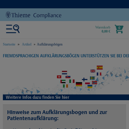
Warenkorb
0
0,00 €
Startseite
Artikel
Aufklärungsbögen
text.skipToContent
text.skipToNavigation
FREMDSPRACHIGEN AUFKLÄRUNGSBÖGEN UNTERSTÜTZEN SIE BEI D
Weitere Infos dazu finden Sie hier
Hinweise zum Aufklärungsbogen und zur
Patientenaufklärung: