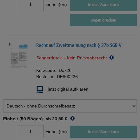
Einheit(en)
In den Warenkorb
Bogen drucken
Recht auf Zweitmeinung nach § 27b SGB V
Sonderdruck - Kein Rückgaberecht
Kurzcode:
Dok26
Bestellnr.:
DE800226
jetzt digital aufklären
Einheit (50 Bögen): ab
23,50 €
Einheit(en)
In den Warenkorb