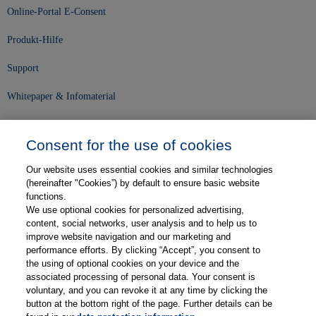
Online-Portal E-Consent
Produkt-Hilfe
Support
Whitepaper & Infomaterial
Unser Unternehmen
Consent for the use of cookies
Presse und News
Our website uses essential cookies and similar technologies
Karriere
(hereinafter "Cookies”) by default to ensure basic website
functions.
We use optional cookies for personalized advertising,
Kontakt
content, social networks, user analysis and to help us to
improve website navigation and our marketing and
Web-Semniare
performance efforts. By clicking “Accept”, you consent to
the using of optional cookies on your device and the
Anwenderberichte
associated processing of personal data. Your consent is
voluntary, and you can revoke it at any time by clicking the
Partner
button at the bottom right of the page. Further details can be