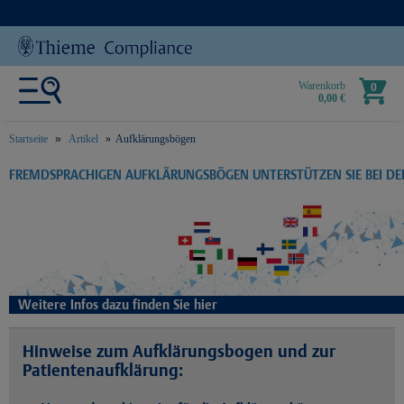
Warenkorb
0
0,00 €
Startseite
Artikel
Aufklärungsbögen
text.skipToContent
text.skipToNavigation
FREMDSPRACHIGEN AUFKLÄRUNGSBÖGEN UNTERSTÜTZEN SIE BEI D
Weitere Infos dazu finden Sie hier
Hinweise zum Aufklärungsbogen und zur
Patientenaufklärung: