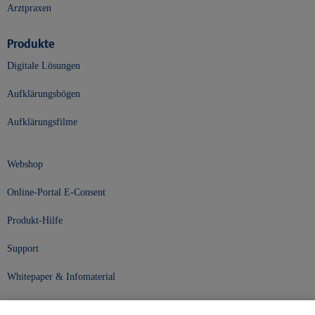
Arztpraxen
Produkte
Digitale Lösungen
Aufklärungsbögen
Aufklärungsfilme
Webshop
Online-Portal E-Consent
Produkt-Hilfe
Support
Whitepaper & Infomaterial
Unser Unternehmen