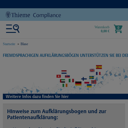
Warenkorb
0
0,00 €
Startseite
Blase
text.skipToContent
text.skipToNavigation
FREMDSPRACHIGEN AUFKLÄRUNGSBÖGEN UNTERSTÜTZEN SIE BEI D
Weitere Infos dazu finden Sie hier
Hinweise zum Aufklärungsbogen und zur
Patientenaufklärung: