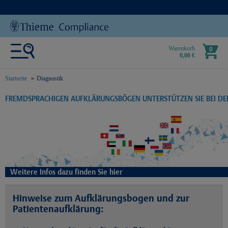
Warenkorb
0
0,00 €
Startseite
Diagnostik
text.skipToContent
text.skipToNavigation
FREMDSPRACHIGEN AUFKLÄRUNGSBÖGEN UNTERSTÜTZEN SIE BEI D
Weitere Infos dazu finden Sie hier
Hinweise zum Aufklärungsbogen und zur
Patientenaufklärung: