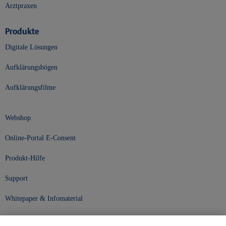
Arztpraxen
Produkte
Digitale Lösungen
Aufklärungsbögen
Aufklärungsfilme
Webshop
Online-Portal E-Consent
Produkt-Hilfe
Support
Whitepaper & Infomaterial
Unser Unternehmen