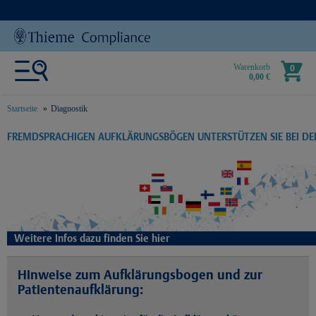
Warenkorb
0
0,00 €
Startseite
Diagnostik
text.skipToContent
text.skipToNavigation
FREMDSPRACHIGEN AUFKLÄRUNGSBÖGEN UNTERSTÜTZEN SIE BEI D
Weitere Infos dazu finden Sie hier
Hinweise zum Aufklärungsbogen und zur
Patientenaufklärung: