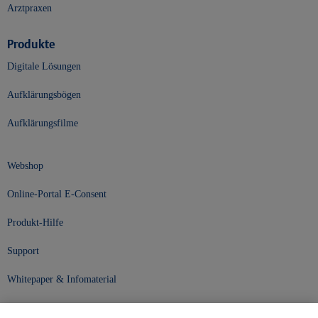
Arztpraxen
Produkte
Digitale Lösungen
Aufklärungsbögen
Aufklärungsfilme
Webshop
Online-Portal E-Consent
Produkt-Hilfe
Support
Whitepaper & Infomaterial
Unser Unternehmen