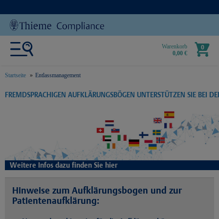
Warenkorb
0
0,00 €
Startseite
Entlassmanagement
text.skipToContent
text.skipToNavigation
FREMDSPRACHIGEN AUFKLÄRUNGSBÖGEN UNTERSTÜTZEN SIE BEI D
Weitere Infos dazu finden Sie hier
Hinweise zum Aufklärungsbogen und zur
Patientenaufklärung: