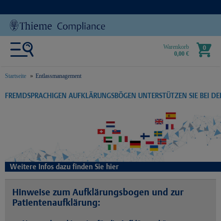
Warenkorb
0
0,00 €
Startseite
Entlassmanagement
text.skipToContent
text.skipToNavigation
FREMDSPRACHIGEN AUFKLÄRUNGSBÖGEN UNTERSTÜTZEN SIE BEI D
Weitere Infos dazu finden Sie hier
Hinweise zum Aufklärungsbogen und zur
Patientenaufklärung: