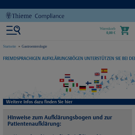
Warenkorb
0
0,00 €
Startseite
Gastroenterologie
text.skipToContent
text.skipToNavigation
FREMDSPRACHIGEN AUFKLÄRUNGSBÖGEN UNTERSTÜTZEN SIE BEI D
Weitere Infos dazu finden Sie hier
Hinweise zum Aufklärungsbogen und zur
Patientenaufklärung: