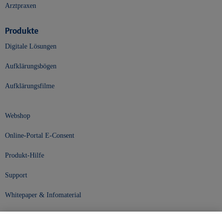
Arztpraxen
Produkte
Digitale Lösungen
Aufklärungsbögen
Aufklärungsfilme
Webshop
Online-Portal E-Consent
Produkt-Hilfe
Support
Whitepaper & Infomaterial
Unser Unternehmen