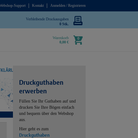
Webshop-Support
Kontakt
Anmelden / Registrieren
Verbleibende Druckausgaben
0 Stk.
Warenkorb
0
0,00 €
UFKLÄRUNG
Druckguthaben
erwerben
Füllen Sie Ihr Guthaben auf und
drucken Sie Ihre Bögen einfach
und bequem über den Webshop
aus.
Hier geht es zum
Druckguthaben