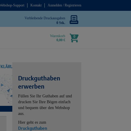
Webshop-Support
Kontakt
Anmelden / Registrieren
Verbleibende Druckausgaben
0 Stk.
Warenkorb
0
0,00 €
UFKLÄRUNG
Druckguthaben
erwerben
Füllen Sie Ihr Guthaben auf und
drucken Sie Ihre Bögen einfach
und bequem über den Webshop
aus.
Hier geht es zum
Druckguthaben