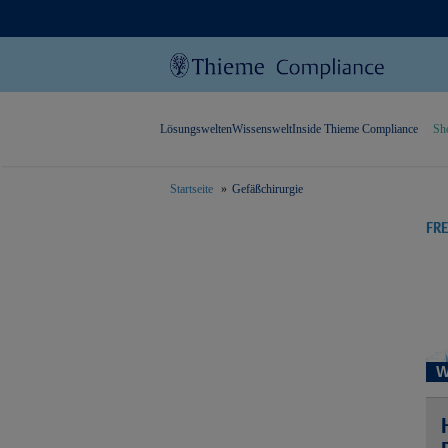
Lösungswelten
Wissenswelt
Inside Thieme Compliance
Sh
Startseite
Gefäßchirurgie
text.skipToContent
text.skipToNavigation
FR
W