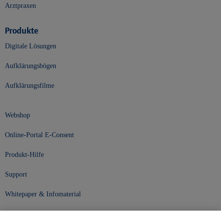
Arztpraxen
Produkte
Digitale Lösungen
Aufklärungsbögen
Aufklärungsfilme
Webshop
Online-Portal E-Consent
Produkt-Hilfe
Support
Whitepaper & Infomaterial
Unser Unternehmen