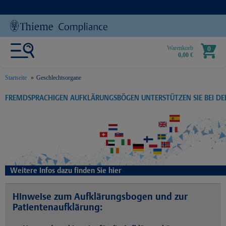
Warenkorb
0
0,00 €
Startseite
Geschlechtsorgane
text.skipToContent
text.skipToNavigation
FREMDSPRACHIGEN AUFKLÄRUNGSBÖGEN UNTERSTÜTZEN SIE BEI D
Weitere Infos dazu finden Sie hier
Hinweise zum Aufklärungsbogen und zur
Patientenaufklärung: