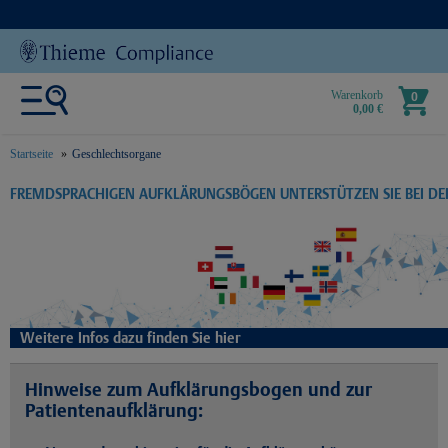
Warenkorb
0
0,00 €
Startseite
Geschlechtsorgane
text.skipToContent
text.skipToNavigation
FREMDSPRACHIGEN AUFKLÄRUNGSBÖGEN UNTERSTÜTZEN SIE BEI D
Weitere Infos dazu finden Sie hier
Hinweise zum Aufklärungsbogen und zur
Patientenaufklärung: