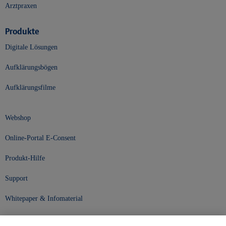
Arztpraxen
Produkte
Digitale Lösungen
Aufklärungsbögen
Aufklärungsfilme
Webshop
Online-Portal E-Consent
Produkt-Hilfe
Support
Whitepaper & Infomaterial
Unser Unternehmen