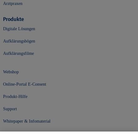
Arztpraxen
Produkte
Digitale Lösungen
Aufklärungsbögen
Aufklärungsfilme
Webshop
Online-Portal E-Consent
Produkt-Hilfe
Support
Whitepaper & Infomaterial
Unser Unternehmen