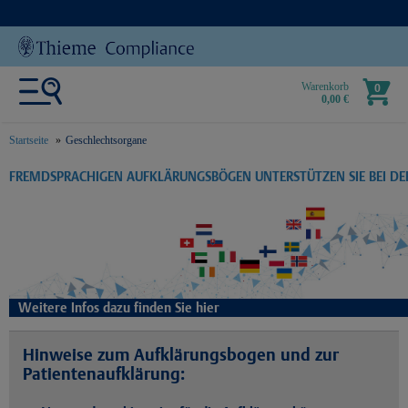
Warenkorb
0
0,00 €
Startseite
Geschlechtsorgane
text.skipToContent
text.skipToNavigation
FREMDSPRACHIGEN AUFKLÄRUNGSBÖGEN UNTERSTÜTZEN SIE BEI D
Weitere Infos dazu finden Sie hier
Hinweise zum Aufklärungsbogen und zur
Patientenaufklärung: