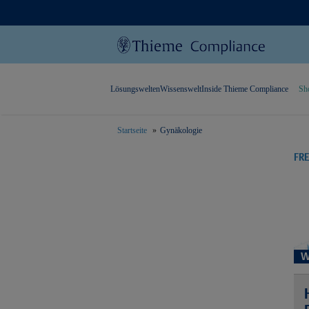
Lösungswelten
Wissenswelt
Inside Thieme Compliance
Sh
Startseite
Gynäkologie
text.skipToContent
text.skipToNavigation
FR
W