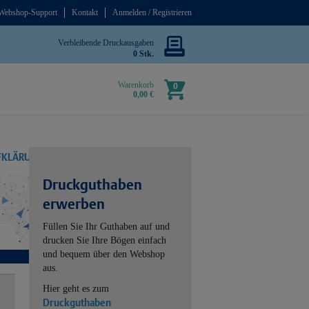
Webshop-Support
Kontakt
Anmelden / Registrieren
Verbleibende Druckausgaben
0 Stk.
Warenkorb
0
0,00 €
UFKLÄRUNG
Druckguthaben
erwerben
Füllen Sie Ihr Guthaben auf und
drucken Sie Ihre Bögen einfach
und bequem über den Webshop
aus.
Hier geht es zum
Druckguthaben